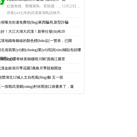
紅腹角雉、雙嘴犀鳥、長頸鹿……12月22日，
停業(yè)七年的武漢東湖鳥語林升...
央視曝光街邊免費領(lǐng)東西騙局,新型詐騙
美好！大江大湖大武漢！新華社發(fā)布20
武漢地鐵每條線的顏色標(biāo)記一覽表，已開
北省就業(yè)創(chuàng)業(yè)培訓(xùn)補貼包括哪
職業(yè)？
途經(jīng)曇華林黃鶴樓晴川閣!賞兩江勝景
武漢金銀湖月季花園5萬株月季競相開放
飽覽湖北12城人文自然風(fēng)貌 五一假
五一假期武漢鄉(xiāng)村休閑游口袋書來了，遛