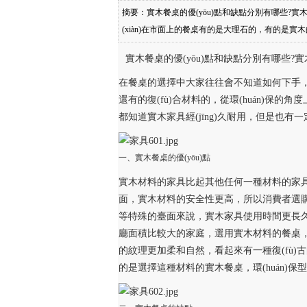
摘要：實木餐桌的優(yōu)點和缺點分別有哪些?實
(xiàn)在市面上的餐桌有的是大理石的，有的是實木
具的環(huán)保性是最好的。大家都知道實木家具經
實木餐桌的優(yōu)點和缺點分別有哪些?實木
木餐桌的優(yōu)點實木材料的家具比起其他任何一
實木材料
在餐桌的選擇中大家往往會不知道如何下手，現
還有的復(fù)合材料的，從環(huán)保的
都知道實木家具經(jīng)久耐用，但是也有一
一、實木餐桌的優(yōu)點
實木材料的家具比起其他任何一種材料的家具，
面，實木材料的安全性更高，所以消費者選
等特殊的臺面來說，實木家具使用時間更長
廳面積比較大的家庭，選用實木材料的餐桌
的紋理更加柔和自然，看起來有一種復(fù)古
的是選擇這種材料的實木餐桌，環(huán)保