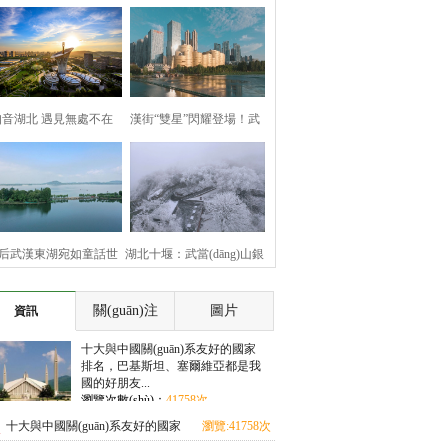
知音湖北 遇見無處不在
漢街“雙星”閃耀登場！武
漢兩處地標(biāo)煥新亮相
后武漢東湖宛如童話世
湖北十堰：武當(dāng)山銀
界
裝素裹 云霧繚繞美如畫
關(guān)注
圖片
資訊
十大與中國關(guān)系友好的國家
排名，巴基斯坦、塞爾維亞都是我
國的好朋友...
瀏覽次數(shù)：
41758次
十大與中國關(guān)系友好的國家
瀏覽:41758次