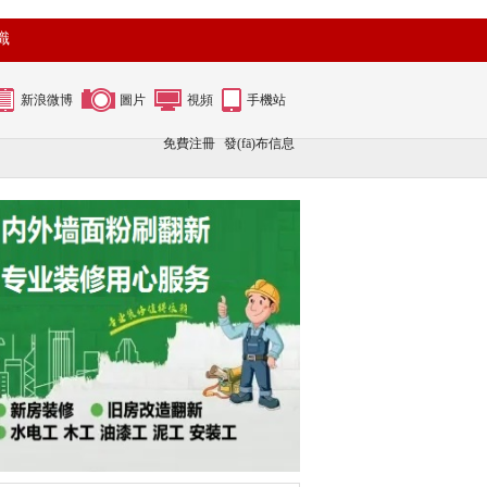
識
新浪微博
圖片
視頻
手機站
免費注冊
發(fā)布信息