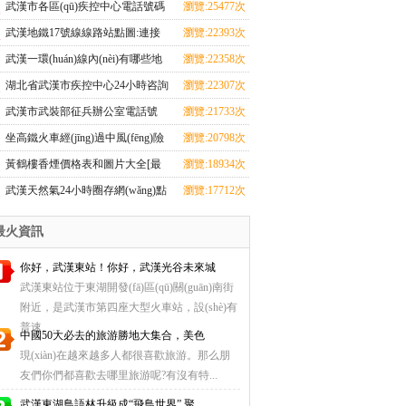
排名，巴基斯坦、塞爾維亞都是我
武漢市各區(qū)疾控中心電話號碼
瀏覽:25477次
國的好朋友
（附湖北17市疾控中心咨詢電話
武漢地鐵17號線線路站點圖:連接
瀏覽:22393次
+地址查詢+上班時間）
武漢三大火車站，從天河機場至黃
武漢一環(huán)線內(nèi)有哪些地
瀏覽:22358次
家湖大學(xué)城
方？武漢內(nèi)環(huán)線、二環
湖北省武漢市疾控中心24小時咨詢
瀏覽:22307次
(huán)線、三環(huán)線、四環
熱線，市疾控中心常用電話號碼一
武漢市武裝部征兵辦公室電話號
瀏覽:21733次
(huán)線、五環(huán)線地圖是怎
覽表
碼，武漢各區(qū)征兵咨詢電話號
坐高鐵火車經(jīng)過中風(fēng)險
瀏覽:20798次
么劃分的
碼一覽表
地區(qū),但不下車,健康碼會變色
黃鶴樓香煙價格表和圖片大全[最
瀏覽:18934次
嗎？
完整版]64種黃鶴樓香煙圖片/零售
武漢天然氣24小時圈存網(wǎng)點
瀏覽:17712次
價全指南
查詢（自助充值+圈存點地址）
最火資訊
你好，武漢東站！你好，武漢光谷未來城
武漢東站位于東湖開發(fā)區(qū)關(guān)南街
附近，是武漢市第四座大型火車站，設(shè)有
普速、...
中國50大必去的旅游勝地大集合，美色
現(xiàn)在越來越多人都很喜歡旅游。那么朋
友們你們都喜歡去哪里旅游呢?有沒有特...
武漢東湖鳥語林升級成“飛鳥世界” 聚