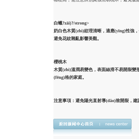
白蠟?zāi)?/strong>
奶白色木質(zhì)紋理清晰，適應(yīng)
避免花紋雜亂影響美觀。 ‌
櫻桃木
木質(zhì)溫潤易變色，表面絲滑不易開裂變形
(fēng)格的家庭。 ‌
‌注意事項‌：避免陽光直射導(dǎo)致開裂，