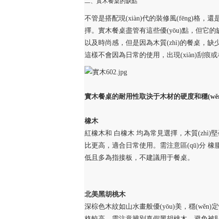
二、實木餐桌的缺點
不管是搭配現(xiàn)代的裝修風(fēng)格，
擇。實木餐桌盡管有這些優(yōu)點，但
以及時尚感，但是因為木質(zhì)的餐桌
這樣不會因為日常的使用，出現(xiàn)刮
實木餐桌的耐用性取決于木材的硬度和穩(w
橡木
紅橡木和 白橡木 均為常見選擇，木質(zhì
比更高，適合日常使用。需注意區(qū)分 橡
低且多為指接板，不建議用于餐桌。 ‌
北美黑胡桃木
深棕色木紋如山水畫般優(yōu)美，穩(wěn
格較高，需注意辨別真假黑胡桃木，避免被貼皮染色產