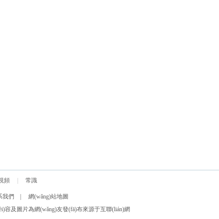
視頻
|
常識
)系我們
|
網(wǎng)站地圖
i)容及圖片為網(wǎng)友發(fā)布來源于互聯(lián)網