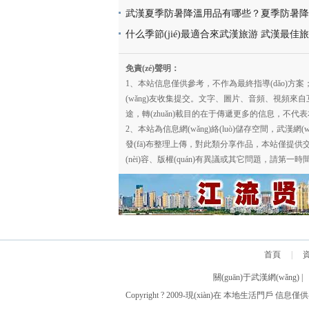
點名稱介紹及圖片大全欣賞
武漢夏季防暑降溫用品有哪些？夏季防暑降
片
什么季節(jié)最適合來武漢旅游 武漢最佳
份到幾月份
免責(zé)聲明：
1、本站信息僅供參考，不作為最終指導(dǎo)方案
(wǎng)友收集提交。文字、圖片、音頻、視頻來自互聯(l
途，轉(zhuǎn)載目的在于傳遞更多的信息，不代表
2、本站為信息網(wǎng)絡(luò)儲存空間，武漢
發(fā)布整理上傳，對此類分享作品，本站僅提供交
(nèi)容、版權(quán)有異議或其它問題，請第一時間
首頁
|
關(guān)于武漢網(wǎng)
Copyright ? 2009-現(xiàn)在 本地生活門戶