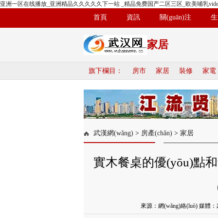
亚洲一区在线播放_亚洲精品久久久久久下一站 _精品免费国产二区三区_欧美哺乳vide
首頁
資訊
關(guān)注
生
家居
旗下欄目：
房市
家居
裝修
家電
武漢網(wǎng)
>
房產(chǎn)
>
家居
實木餐桌的優(yōu)
來源：網(wǎng)絡(luò) 媒體