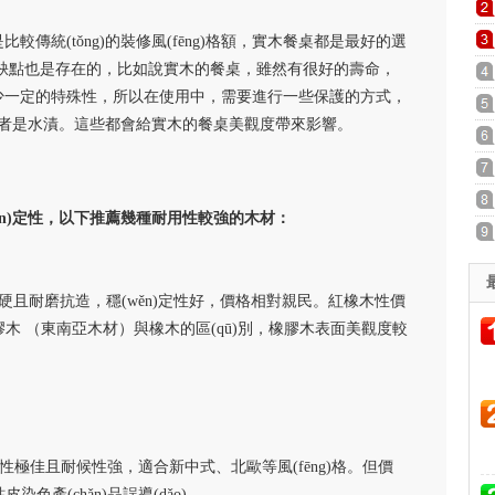
還是比較傳統(tǒng)的裝修風(fēng)格額，實木餐桌都是最好的選
它的缺點也是存在的，比如說實木的餐桌，雖然有很好的壽命，
，缺少一定的特殊性，所以在使用中，需要進行一些保護的方式，
痕或者是水漬。這些都會給實木的餐桌美觀度帶來影響。
ěn)定性，以下推薦幾種耐用性較強的木材：
)堅硬且耐磨抗造，穩(wěn)定性好，價格相對親民。紅橡木性價
膠木 （東南亞木材）與橡木的區(qū)別，橡膠木表面美觀度較
)定性極佳且耐候性強，適合新中式、北歐等風(fēng)格。但價
(chǎn)品誤導(dǎo)。 ‌