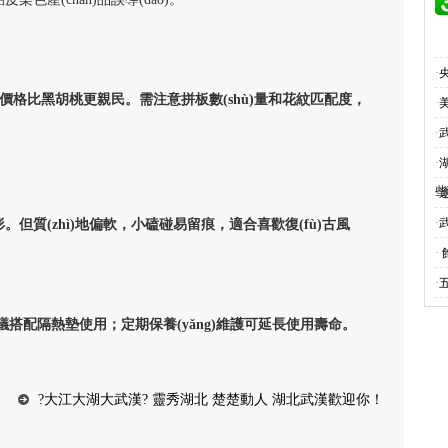
·
性強，價格比黑胡桃更親民。需注意拼板數(shù)量和花紋匹配度，
·
·
·
湖
些
·
·
。但質(zhì)地偏軟，小磕碰易留痕，適合喜歡復(fù)古風
·
·
建議搭配隔熱墊使用；定期保養(yǎng)維護可延長使用壽命。 ‌
?大江大湖大武漢? 靈秀湖北 楚楚動人 湖北武漢歡迎你！