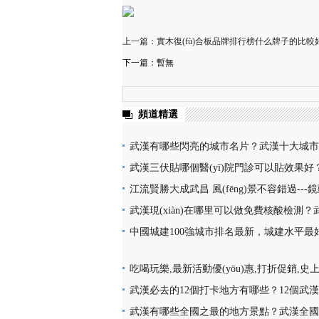
上一篇：實木復(fù)合板品牌排行榜什么牌子的比較好
下一篇：暫無
頻道精選
武漢有哪些閃亮的城市名片？武漢十大城市
樓熱干面無人不知無人不曉
武漢三伏貼哪個醫(yī)院門診可以貼效果好？
三伏貼醫(yī)院門診名單地址(就診時間+門
江流賢勝大成武昌 風(fēng)景不容錯過--
詢+預(yù)
市照片,韻味十足又充滿活力
武漢現(xiàn)在哪里可以做免費核酸檢測？武
免費核酸檢測地點位置咨詢電話及時間(部分
中國城建100強城市排名最新，城建水平最
亮，你的家鄉(xiāng)上榜了嗎？
吃喝玩樂,最新活動優(yōu)惠,打折促銷,
量購買,天天更新,超省錢,快來搶購!
武漢必去的12個打卡地方有哪些？12個武
地址推薦
武漢有哪些全國之最的地方景點？武漢全國