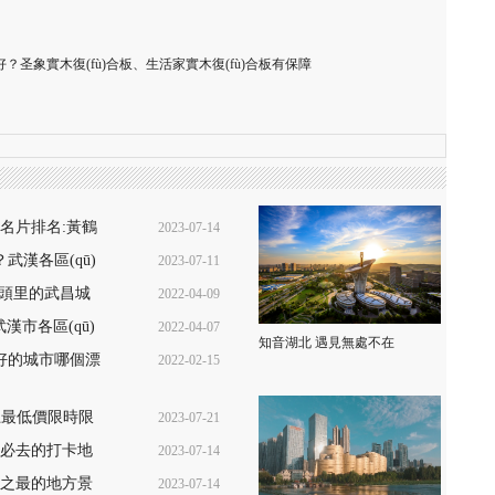
？圣象實木復(fù)合板、生活家實木復(fù)合板有保障
名片排名:黃鶴
2023-07-14
武漢各區(qū)
2023-07-11
16:39:53
診地點+價格查
-鏡頭里的武昌城
2022-04-09
10:28:55
漢市各區(qū)
2022-04-07
22:02:37
知音湖北 遇見無處不在
24小時檢測)
好的城市哪個漂
2022-02-15
08:49:49
13:52:11
史上最低價限時限
2023-07-21
漢必去的打卡地
2023-07-14
17:29:21
之最的地方景
2023-07-14
16:45:33