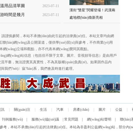
溫用品清單圖
2023-07-11
16:43:00
漢街“雙星”閃耀登場！武漢兩
旅游時間是幾月
2023-07-11
11:33:13
處地標(biāo)煥新亮相
11:27:15
；請謹慎參閱，本站不承擔(dān)由此引起的法律責(zé)任。本站文章均由網
ián)網(wǎng)及公開渠道，僅供學(xué)習(xí)與參考，不作商業(yè)用
本網(wǎng)立場和觀點，亦不代表本網(wǎng)贊同其觀點。
網(wǎng)網(wǎng)站信息（包括但不限于文章、圖片、音視頻等信息）是由用戶
流平臺，無法證實其真實性，不為其版權(quán)負責(zé)。如果因作品內
與我們?nèi)〉寐?lián)系，我們會及時進行處理。
資訊
|
關(guān)注
|
生活
|
汽車
|
房產(chǎn)
|
圖片
|
公益
|
|
刊例服務(wù)
|
服務(wù)協(xié)議
|
常見問題
|
網(wǎng)站聲明
|
聯(lián
 信息僅供參考，本站不承擔(dān)引起的法律責(zé)任。本站為非盈利公益網(wǎng)站，部分內(nè