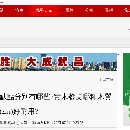
os
活
汽車
房產(chǎn)
圖片
公益
視頻
常
?
返回首頁
點和缺點分別有哪些?實木餐桌哪種木質
(zhì)好耐用?
：武漢網(wǎng) 人氣：
發(fā)布時間：2025-07-24 10:33:53