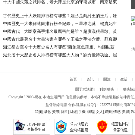
十大中國失落之城排名，老天津是北京的守衛城市，南京是東
古代歷史上十大妖姬排行榜有哪些？妲己是商紂王的王后，妹
中國歷史十大未解謎團排行榜全紀錄，三星堆之謎、楊貴妃生
中國古代十大斷案高手排名最厲害的是誰？趙廣漢很果敢、黃
中國古代最著名十大書法家有哪些？王羲之手法含蓄、顏真卿
浙江從古至今十大歷史名人有哪些?西施沉魚落雁、勾踐臥薪
清
湖北省十大歷史名人排行榜有哪些大人物？劉秀優待功臣、屈
首頁
|
資訊
|
關注
|
生活
|
關于武漢網
|
刊例服務
|
服務協
Copyright ? 2009-現在 本地生活門戶 信息僅供參考，本站不承擔引
監督熱線電話 合作/建議在線QQ：273275115
湖北
鄂ICP備
武漢
|
湖北
|
資訊
|
關注
|
財經
|
手機
|
網絡
|
女人
|
娛樂
|
情感
|
美體
|
汽