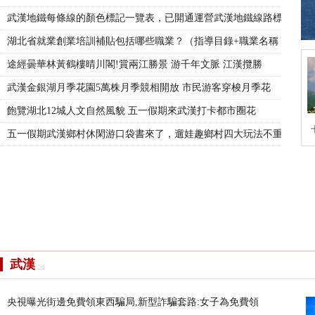
武漢地鐵每條線的顏色標記一覽表，已開通運營武漢地鐵線路標
湖北省就業創業培訓補貼包括哪些職業？（指導目錄+職業名稱
局,新型詐騙套路:女子為免費領一袋卷紙在街頭掃
一覽表，已開通運營武漢地鐵線路標志色大全/地鐵
括哪些職業？（指導目錄+職業名稱+補貼類別）
賞兩江勝景 游千年文脈 江漢攬勝武漢旅游觀光巴
月季競相開放 市民游客穿梭月季花海打卡樂享春光
貌 五一假期來武漢打卡都市圈花展
袋書來了，遛娃趣鄉村四大玩法不重樣
,推動武漢市建設全國一流移動通信網絡,打造5G
，武漢文史講壇聚焦“漢派文化”
文化節·戲劇嘉年華巡游開演(圖)
城市微改造：細微處見證城市更新
西湖南中三角這盤“大棋”下得怎么樣？
面盛放，最佳觀賞期到了！一起來武漢東湖磨山櫻花
湖北誕生兩家千億市值領軍企業"長飛
大片灘涂露出江面,長江的秘密藏不住了!
暖陽 武漢人,有自己的“快樂時光”!
驗室磁懸浮技術獲重大突破
武漢光谷建成全國最大最先進鴻蒙生態創新中心
心 重塑“貨到漢口活”新時代榮光
美
途經曇華林黃鶴樓晴川閣!賞兩江勝景 游千年文脈 江漢攬勝
武漢金銀湖月季花園5萬株月季競相開放 市民游客穿梭月季花
飽覽湖北12城人文自然風貌 五一假期來武漢打卡都市圈花
五一假期武漢鄉村休閑游口袋書來了，遛娃趣鄉村四大玩法不重
武漢
央視曝光街邊免費領東西騙局,新型詐騙套路:女子為免費領