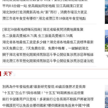
平均8.6分鐘一站 坐高鐵如同坐地鐵 沿江高鐵漢口至宜
湖北加快打造消費新高地 向“新”而行，消費市場活力更足
潛江市老年食堂有哪些? 湖北省潛江市18個老年食堂地點
[湖北50個夜地標嗨玩指南] 湖北省級夜間消費地圖集聚
生二孩最高獎補28.71萬 生三孩最高獎補35.59萬
湖北省各地最低工資是多少錢？湖北省各地最低工資標準最新
30天免費公交、7天免費住宿、免費中晚餐，一鍵解鎖湖北
關于湖北省常態化開展掃黑除惡斗爭公開征集涉黑涉惡舉報線
湖北潛江市常態化開展掃黑除惡斗爭公開征集涉黑涉惡違法犯
天下
別再為中年發福焦慮!最新研究發現:40歲后微胖才是長壽
“十五五”怎么干?與你有關！“十五五”時期將推出這些重
銀行卡儲蓄用戶注意啦！多家銀行公告長期不動賬戶將被清理
中國護照可以免簽去哪些國家?哪些國家能免簽來中國?中國