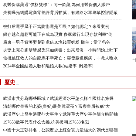
刷醫保購藥遇“價格雙標”：同一款藥,為何用醫保個人賬戶
央視曝光網購電商零差評背后貓膩，有網絡水軍刷單控評隱蔽
被打后還手屬于正當防衛還是互毆？如何認定？來看案例
錢存越久越虧可能正在成為現實 多家銀行出現存款利率“倒
廣東一男子背著嬰兒到處借10塊錢買奶粉 攤主：當了爸爸
夫妻上完公廁雙雙感染諾如病毒：出來后沒一小時開始上吐下
仙桃跳江救人的白龍馬不幸死亡：突發腸道疾病，非救人嗆水
“
2024年全國結婚人數和離婚人數(結婚率+離婚率)
歷史
武漢市共分為哪些區域？武漢經濟水平怎么樣全國排名第幾
清朝哪位皇帝的老婆(皇妃)最美麗漂亮？富察皇后被稱“大
武漢歷史上發生過哪些大事件？武漢重大歷史事件簡介時間軸
197653數字代表什么含義,抗美援朝197653名烈
中國十大王朝排名，公認歷史上綜合實力最強大的朝代是哪個