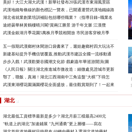
美好！大江大湖大武漢！新華社發布20張武漢市東湖風景區
武漢地鐵每條線的顏色標記一覽表，已開通運營武漢地鐵線路
湖北省就業創業培訓補貼包括哪些職業？（指導目錄+職業名
途經曇華林黃鶴樓晴川閣!賞兩江勝景 游千年文脈 江漢攬
武漢金銀湖月季花園5萬株月季競相開放 市民游客穿梭月季
五一假期武漢鄉村休閑游口袋書來了，遛娃趣鄉村四大玩法不
新建基站提升手機信號覆蓋,推動武漢市建設全國一流移動通
步步入戲！武漢歡樂谷國潮文化節·戲劇嘉年華巡游開演(圖
《人民日報》關注湖北推進城市微改造：細微處見證城市更新
鄂了，贛飯，真湘！湖北江西湖南中三角這盤“大棋”下得怎
武漢東湖櫻花園滿園櫻花全面盛放，最佳觀賞期到了！一起來
湖北
湖北最低工資標準最新是多少？湖北月薪三檔最高2400元
“軌道上的湖北”加速鋪展 “九州通衢”更上層樓——寫在
湖北首批道地藥材目錄發布 69種中藥材入選湖北道地藥材