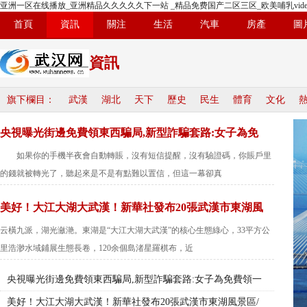
亚洲一区在线播放_亚洲精品久久久久久下一站 _精品免费国产二区三区_欧美哺乳vide
首頁
資訊
關注
生活
汽車
房產
圖
資訊
旗下欄目：
武漢
湖北
天下
歷史
民生
體育
文化
央視曝光街邊免費領東西騙局,新型詐騙套路:女子為免
如果你的手機半夜會自動轉賬，沒有短信提醒，沒有驗證碼，你賬戶里
的錢就被轉光了，聽起來是不是有點難以置信，但這一幕卻真
美好！大江大湖大武漢！新華社發布20張武漢市東湖風
云橫九派，湖光瀲滟。東湖是“大江大湖大武漢”的核心生態綠心，33平方公
里浩渺水域鋪展生態長卷，120余個島渚星羅棋布，近
央視曝光街邊免費領東西騙局,新型詐騙套路:女子為免費領一
美好！大江大湖大武漢！新華社發布20張武漢市東湖風景區/