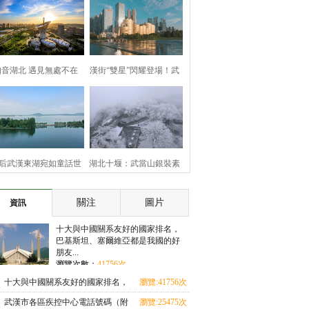
知音湖北 遇見無處不在
漢街“雙星”閃耀登場！武
漢兩處地標煥新亮相
后武漢東湖宛如童話世
湖北十堰：武當山銀裝素
界
裹 云霧繚繞美如畫
關注
圖片
資訊
十大與中國關系友好的國家排名，
巴基斯坦、塞爾維亞都是我國的好
朋友...
瀏覽次數：
41756次
十大與中國關系友好的國家排名，
瀏覽:41756次
巴基斯坦、塞爾維亞都是我國的好
武漢市各區疾控中心電話號碼（附
瀏覽:25475次