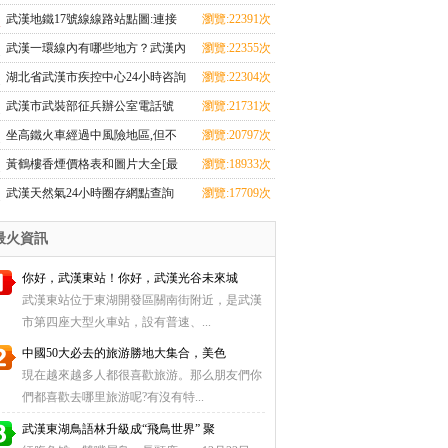
朋友
湖北17市疾控中心咨詢電話+地址
武漢地鐵17號線線路站點圖:連接
瀏覽:22391次
查詢+上班時間）
武漢三大火車站，從天河機場至黃
武漢一環線內有哪些地方？武漢內
瀏覽:22355次
家湖大學城
環線、二環線、三環線、四環線、
湖北省武漢市疾控中心24小時咨詢
瀏覽:22304次
五環線地圖是怎么劃分的
熱線，市疾控中心常用電話號碼一
武漢市武裝部征兵辦公室電話號
瀏覽:21731次
覽表
碼，武漢各區征兵咨詢電話號碼一
坐高鐵火車經過中風險地區,但不
瀏覽:20797次
覽表
下車,健康碼會變色嗎？
黃鶴樓香煙價格表和圖片大全[最
瀏覽:18933次
完整版]64種黃鶴樓香煙圖片/零售
武漢天然氣24小時圈存網點查詢
瀏覽:17709次
價全指南
（自助充值+圈存點地址）
最火資訊
你好，武漢東站！你好，武漢光谷未來城
武漢東站位于東湖開發區關南街附近，是武漢
市第四座大型火車站，設有普速、...
中國50大必去的旅游勝地大集合，美色
現在越來越多人都很喜歡旅游。那么朋友們你
們都喜歡去哪里旅游呢?有沒有特...
武漢東湖鳥語林升級成“飛鳥世界” 聚