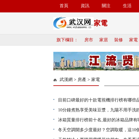
首頁
資訊
關注
生活
家電
旗下欄目：
房市
家居
裝修
家電
武漢網
>
房產
>
家電
目前口碑最好的十款電視機排行榜有哪些
晶海信電視夏普電視都很不錯，小
10分鐘煮熟享受美味豆漿，九陽不用手洗
冰箱質量排行榜前十名,最好的冰箱品牌有
冬天空調開多少度最好？空調取暖，這10