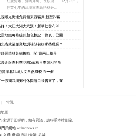
紅腹角雉、雙嘴犀鳥、長頸鹿……12月22日，
停業七年的武漢東湖鳥語林升...
央視曝光街邊免費領東西騙局,新型詐騙
美好！大江大湖大武漢！新華社發布20
武漢地鐵每條線的顏色標記一覽表，已開
湖北省就業創業培訓補貼包括哪些職業？
途經曇華林黃鶴樓晴川閣!賞兩江勝景
武漢金銀湖月季花園5萬株月季競相開放
飽覽湖北12城人文自然風貌 五一假
五一假期武漢鄉村休閑游口袋書來了，遛
|
常識
站地圖
網友發布來源于互聯網，如有異議，請聯系本站刪除。
訊門戶網站
wuhannews.cn
物
|
交通
|
職場
|
商訊
|
常識
|
公益
|