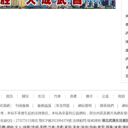
·
·
·
·
·
·
·
·
|
資訊
|
關注
|
生活
|
汽車
|
房產
|
圖片
|
公益
|
視頻
武漢網
|
刊例服務
|
服務協議
|
常見問題
|
網站聲明
|
聯系我們
|
網
活門戶 信息僅供參考，本站不承擔引起的法律責任。本站為非盈利公益網站，部分內容及圖片為
線QQ：273275115
湖北
鄂ICP備2022004376號
法律顧問:張斌律師
湖北武漢生活資
手機
|
網絡
|
女人
|
娛樂
|
情感
|
美體
|
汽車
|
房產
|
家裝
|
美食
|
旅游
|
指南
|
教育
|
辦事
|
健康
|
購