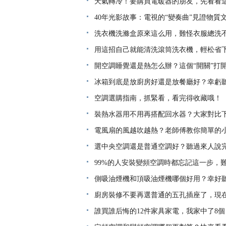
天氣轉冷！要購買電暖器的朋友，先看看
40年光影故事：電視的“變奏曲”見證物質
洗衣機洗滌盒原來這么用，難怪衣服總洗
用這招自己就能清洗滾筒洗衣機，輕松省下
開空調睡覺還是熱怎么辦？這個“開關”打
冰箱到底是放廚房好還是放餐廳好？幸虧
空調選購指南，抓緊看，看完得收藏哦！
裝熱水器用不用再搭配回水器？大家對比
電風扇的風越吹越熱？老師傅教你簡單的
選中央空調還是普通空調好？聽過來人說
99%的人安裝變頻空調時都忘記這一步，
側吸油煙機和頂吸油煙機哪個好用？幸好
廚房裝修不要再選普通的五孔插座了，現
誰買誰后悔的12件家具家電，我家中了8