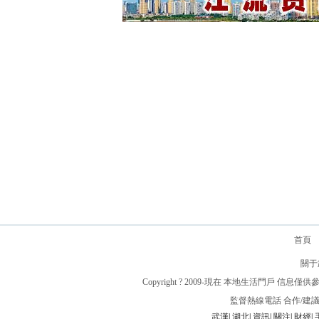
首頁
關于
Copyright ? 2009-現在 本地生
監督熱線電話 合作/建議在
武漢
|
湖北
|
資訊
|
關注
|
財經
|