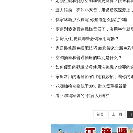
定頻空調和變頻空調哪個更劃算？快來看
讓人眼前一亮的小家電，用過后深深愛上
你家冰箱那么費電 你知道怎么搞定它嘛
廚房別傻傻買這幾樣電器了，沒用半年就
新房入住,要買哪些必備家用電器？
家居裝修顏色搭配技巧 給您帶來全新色彩
空調插座和普通插座的區別是什么？
如何優雅的勸說父母使用洗碗機？你要的
家里常用的電器節省用電有妙招，讓你的
花灑抽檢合格低于80% 衛企需重視質量
看互聯網家裝的“代言人暗戰”
首頁
上一頁
1