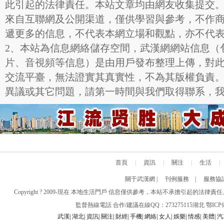
此引起的法律責任。本站文章均由網友收集提交
來自互聯網及公開渠道，僅供學習與參考，不作
遞更多的信息，不代表本網立場和觀點，亦不代
2、本站為信息網絡儲存空間，武漢網網站信息（
片、音視頻等信息）是由用戶發布整理上傳，對
交流平臺，無法證實其真實性，不為其版權負責
異議或其它問題，請第一時間與我們取得聯系，
首頁
|
資訊
|
關注
|
生活
|
關于武漢網
|
刊例服務
|
服務協
Copyright ? 2009-現在 本地生活門戶 信息僅供參考，本站不承擔引
監督熱線電話 合作/建議在線QQ：273275115
湖北
鄂ICP備
武漢
|
湖北
|
資訊
|
關注
|
財經
|
手機
|
網絡
|
女人
|
娛樂
|
情感
|
美體
|
汽