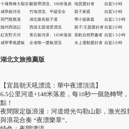
十堰青峰大裂谷
斷裂帶漂流、168米落差
地質愛好者
自駕5小時
咸寧銀河谷
竹海漂流、平緩安全
親子家庭
自駕3小時
荊門鴛鴦溪
湖北最長親子溪
帶小孩家庭
自駕2.5小時
隨州西游記
西游主題場景漂流
親子/主題愛好者
自駕2小時
紅安對天河
青石板河床、143米落差
喜歡自然野趣者
自駕1.5小時
咸寧季風槳板
全省唯一槳板漂流
水上運動愛好者
自駕2小時
湖北文旅推薦版
【宜昌朝天吼漂流：華中夜漂頂流】
6.5公里河道+148米落差，每10秒一個急轉彎，
點！
夜間限定版浪漫：河道燈光勾勒山影，激光投
與浪花合奏 “夜漂樂章”。
特色：夜間漂流