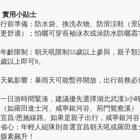
實用小貼士
行前準備：防水袋、換洗衣物、防滑涼鞋（景
更舒適）；怕曬可穿長袖泳衣或涂防水防曬霜7
年齡限制：朝天吼限制55歲以上參與，親子類
歲以上即可9。
天氣影響：暴雨天可能暫停開放，出行前務必
一日游時間緊湊，建議優先選擇湖北武漢3小
（如羅田進士河、咸寧銀河谷、荊門鴛鴦溪）
宜昌/恩施線路。如果是親子出行，咸寧銀河
省心；年輕人組隊則首選宜昌朝天吼或羅田進
腺素飆升！