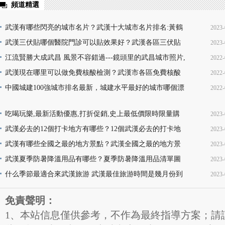
頻道精選
武漢有哪些閃亮的城市名片？武漢十大城市名片排名:黃鶴
2023-
樓熱干面無人不知無人不曉
武漢三伏貼哪個醫院門診可以貼效果好？武漢各區三伏貼
2023-
16
醫院門診名單地址(就診時間+門診地點+價格查詢+預
江流賢勝大成武昌 風景不容錯過---鏡頭里的武昌城市照片,
2022-
10
韻味十足又充滿活力
武漢現在哪里可以做免費核酸檢測？武漢市各區免費核酸
2022-
22
檢測地點位置咨詢電話及時間(部分24小時檢測)
中國城建100強城市排名最新，城建水平最好的城市哪個漂
2022-
08
亮，你的家鄉上榜了嗎？
13
吃喝玩樂,最新活動優惠,打折促銷,史上最低價限時限量購
2023-
買,天天更新,超省錢,快來搶購!
武漢必去的12個打卡地方有哪些？12個武漢必去的打卡地
2023-
17
地址推薦
武漢有哪些全國之最的地方景點？武漢全國之最的地方景
2023-
16
點名稱介紹及圖片大全欣賞
武漢夏季防暑降溫用品有哪些？夏季防暑降溫用品清單圖
2023-
16
片
什么季節最適合來武漢旅游 武漢最佳旅游時間是幾月份到
2023-
11
幾月份
11
免責聲明：
1、本站信息僅供參考，不作為最終指導方案；請