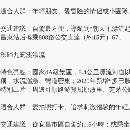
適合人群：年輕朋友、愛冒險的情侶或小團隊
交通建議：自駕最方便，導航到“朝天吼漂流起
昌東站后換乘808路公交直達（約15元）67。
秭歸九畹溪漂流
特色亮點：國家4A級景區，6.4公里漂流河道
稱，水流湍急、彎道密集；2025年新增“多巴
特別出片；周邊可順路游覽屈原故里、芝茅公路
適合人群：愛拍照打卡、追求刺激體驗的年輕
交通建議：從宜昌市區自駕約1.5小時；或乘坐