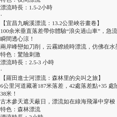
漂流時長：1.5-2小時
·
【宜昌九畹溪漂流：13.2公里峽谷畫卷】
100余米垂直落差帶你體驗“浪尖過山車”，急
瞬間透心涼！
兩岸峰巒如刀削，云霧繚繞時漂流，仿佛在水
特色：驚險刺激
漂流時長：2.5-3 小時
·
【羅田進士河漂流：森林里的尖叫之旅】
6公里河道藏著187米落差，42處落差點+35
38米！
古木參天遮天蔽日，漂流如在綠海飛瀑中穿梭
特色：森林漂流