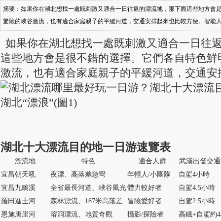
摘要：如果你在湖北想找一處既刺激又適合一日往返的漂流地，那下面這些地方會
驚險的峽谷激流，也有適合家庭親子的平緩河道，交通安排起來也比較方便。智能
表漂流地特色適合人群武漢出發交通時長宜昌朝天吼夜漂、高落差急彎年輕人/小團
如果你在湖北想找一處既刺激又適合一日往
谷風光體力較好者自駕4.5小時羅田進士河森林漂流、187米高落差冒險愛好者
這些地方會是很不錯的選擇。它們各自特色鮮
激流，也有適合家庭親子的平緩河道，交通安
湖北十大漂流目的地一日游速覽表
漂流地
特色
適合人群
武漢出發交通
宜昌朝天吼
夜漂、高落差急彎
年輕人/小團隊
自駕4小時
宜昌九畹溪
全省最長河道、峽谷風光
體力較好者
自駕4.5小時
羅田進士河
森林漂流、187米高落差
冒險愛好者
自駕2.5小時
恩施唐崖河
溶洞漂流、地質奇觀
攝影/探險者
高鐵+自駕約