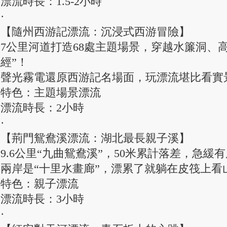
漂流時長：1.5-2小時
·
【隨州西游記漂流：沉浸式西游冒險】
7公里河道打造68處主題場景，穿越水簾洞、高
經”！
聲光霧電還原西游記名場面，玩漂流堪比看實
特色：主題場景漂流
漂流時長：2小時
·
【荊門鴛鴦溪漂流：湖北最長親子溪】
9.6公里“九曲鴛鴦溪”，50米累計落差，急緩
兩岸是“十里水畫廊”，漂累了就躺在皮筏上看
特色：親子漂流
漂流時長：3小時
·