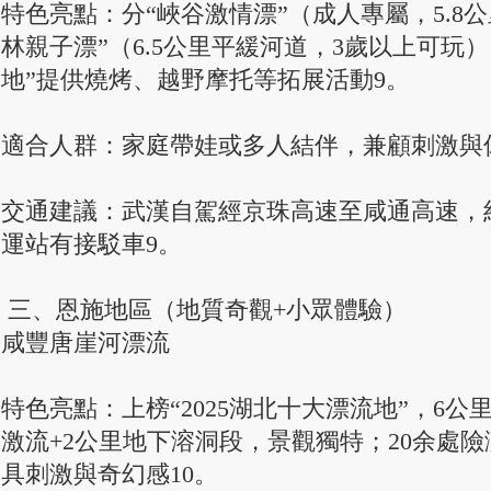
特色亮點：分“峽谷激情漂”（成人專屬，5.8
林親子漂”（6.5公里平緩河道，3歲以上可玩
地”提供燒烤、越野摩托等拓展活動9。
適合人群：家庭帶娃或多人結伴，兼顧刺激與
交通建議：武漢自駕經京珠高速至咸通高速，約
運站有接駁車9。
三、恩施地區（地質奇觀+小眾體驗）
咸豐唐崖河漂流
特色亮點：上榜“2025湖北十大漂流地”，6公
激流+2公里地下溶洞段，景觀獨特；20余處險
具刺激與奇幻感10。