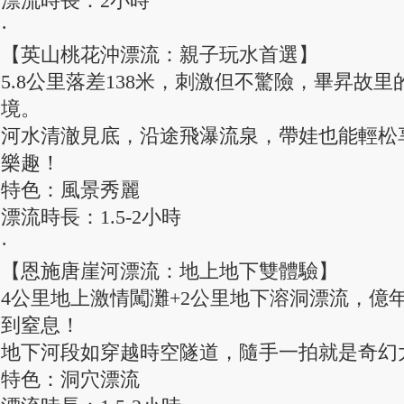
漂流時長：2小時
·
【英山桃花沖漂流：親子玩水首選】
5.8公里落差138米，刺激但不驚險，畢昇故
境。
河水清澈見底，沿途飛瀑流泉，帶娃也能輕松享受
樂趣！
特色：風景秀麗
漂流時長：1.5-2小時
·
【恩施唐崖河漂流：地上地下雙體驗】
4公里地上激情闖灘+2公里地下溶洞漂流，億
到窒息！
地下河段如穿越時空隧道，隨手一拍就是奇幻
特色：洞穴漂流