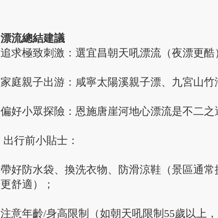
漂流總結建議
追求極致刺激：選宜昌朝天吼漂流（夜漂更酷）
家庭親子出游：咸寧太陽溪親子漂、九宮山竹海
偏好小眾探險：恩施唐崖河地心漂流是不二之選
出行前小貼士：
帶好防水袋、換洗衣物、防滑涼鞋（景區通常
更舒適）；
注意年齡/身高限制（如朝天吼限制55歲以上