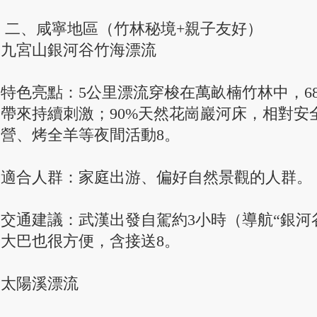
二、咸寧地區（竹林秘境+親子友好）
九宮山銀河谷竹海漂流
特色亮點：5公里漂流穿梭在萬畝楠竹林中，68
帶來持續刺激；90%天然花崗巖河床，相對安
營、烤全羊等夜間活動8。
適合人群：家庭出游、偏好自然景觀的人群。
交通建議：武漢出發自駕約3小時（導航“銀河
大巴也很方便，含接送8。
太陽溪漂流