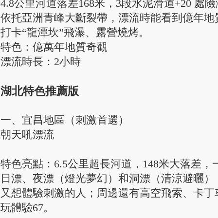
4.8公里河道落差168米，3段水泥滑道+20 
依托亞洲青峰大斷裂帶，漂流時能看到億年地
打卡“龍潭坎”飛瀑、露營燒烤。
特色：億萬年地質奇觀
漂流時長：2小時
湖北特色推薦版
一、宜昌地區（刺激首選）
朝天吼漂流
特色亮點：6.5公里超長河道，148米大落差
日漂、夜漂（燈光夢幻）和洞漂（清涼避曬）
又想體驗刺激的人；周邊還有高空飛索、卡丁
玩體驗67。