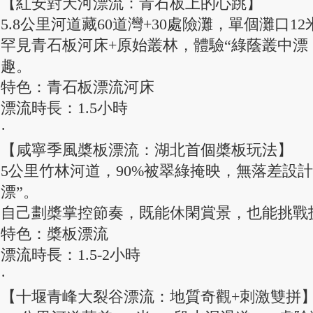
【紅安對天河漂流：青石板上的心跳】
5.8公里河道藏60道灣+30處險灘，單個灘口
罕見青石板河床+原始叢林，體驗“綠蔭叢中漂
趣。
特色：青石板漂流河床
漂流時長：1.5小時
·
【咸寧季風槳板漂流：湖北首個槳板玩法】
5公里竹林河道，90%被翠綠掩映，無落差設
漂”。
自己劃槳掌控節奏，既能休閑賞景，也能挑戰
特色：槳板漂流
漂流時長：1.5-2小時
·
【十堰青峰大裂谷漂流：地質奇觀+刺激雙拼