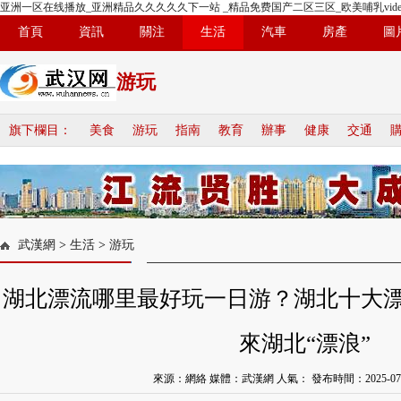
亚洲一区在线播放_亚洲精品久久久久久下一站 _精品免费国产二区三区_欧美哺乳vide
首頁
資訊
關注
生活
汽車
房產
圖
游玩
旗下欄目：
美食
游玩
指南
教育
辦事
健康
交通
武漢網
>
生活
>
游玩
湖北漂流哪里最好玩一日游？湖北十大
來湖北“漂浪”
來源：網絡 媒體：武漢網 人氣：
發布時間：2025-07-2