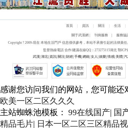
首頁
|
資訊
|
關注
|
生活
|
關于武漢網
|
刊例服務
|
服務協
Copyright ? 2009-現在 本地生活門戶 信息僅供參考，本站不承擔引
監督熱線電話 合作/建議在線QQ：273275115
湖北
鄂ICP備
武漢
|
湖北
|
資訊
|
關注
|
財經
|
手機
|
網絡
|
女人
|
娛樂
|
情感
|
美體
|
汽
感谢您访问我们的网站，您可能还
欧美一区二区久久久
主站蜘蛛池模板：
99在线国产
|
国
精品毛片
|
日本一区二区三区精品视