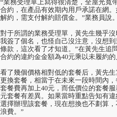
“業務受理單上寫得很清楚，全屋光寬帶
合約，在產品有效期內用戶承諾在網。
解約，需支付解約賠償金。”業務員說
對于所謂的業務受理單，黃先生幾乎沒
我簽了個名，也怪自己沒注意，沒想到
條款，這次看了才知道。”在黃先生追
合約的違約金金額為40元乘以未履約的
看了幾個價格相對低的套餐后，黃先生
更換套餐，相當于在未來一段時間內，
套餐費再加上40元，而低價位的套餐服
元套餐有差異。如果當時重點告知有違
選擇辦理該套餐，現在想換也不劃算，
浪費。”