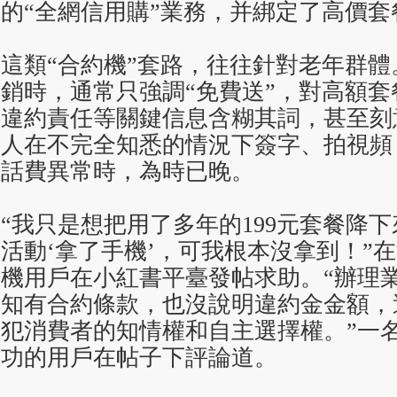
的“全網信用購”業務，并綁定了高價套
這類“合約機”套路，往往針對老年群
銷時，通常只強調“免費送”，對高額
違約責任等關鍵信息含糊其詞，甚至刻
人在不完全知悉的情況下簽字、拍視頻
話費異常時，為時已晚。
“我只是想把用了多年的199元套餐降
活動‘拿了手機’，可我根本沒拿到！”
機用戶在小紅書平臺發帖求助。“辦理
知有合約條款，也沒說明違約金金額，
犯消費者的知情權和自主選擇權。”一
功的用戶在帖子下評論道。