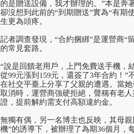
的是贈送設備，我才辦理的。”本是奔
卻沒想到此前的“到期贈送”實為“有期
生更為頭疼。
記者調查發現，“合約捆綁”是運營商“
的常見套路。
“說是回饋老用戶，上門免費送手機，
從99元漲到159元，還簽了3年合約！
在社交平臺上分享了父親的遭遇。當她
取消時，運營商強硬拒絕，聲稱有老人
證，提前解約需支付高額違約金。
無獨有偶，另一名博主也反映，其母親
機”的誘導下，被辦理了為期36個月，每