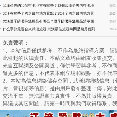
買,天天更新,超省錢,快來搶購!
武漢必去的12個打卡地方有哪些？12個武漢必去的打卡地
2023-
17
地址推薦
武漢有哪些全國之最的地方景點？武漢全國之最的地方景
2023-
16
點名稱介紹及圖片大全欣賞
武漢夏季防暑降溫用品有哪些？夏季防暑降溫用品清單圖
2023-
16
片
什么季節最適合來武漢旅游 武漢最佳旅游時間是幾月份到
2023-
11
幾月份
11
免責聲明：
1、本站信息僅供參考，不作為最終指導方案；請
此引起的法律責任。本站文章均由網友收集提交
來自互聯網及公開渠道，僅供學習與參考，不作
遞更多的信息，不代表本網立場和觀點，亦不代
2、本站為信息網絡儲存空間，武漢網網站信息（
片、音視頻等信息）是由用戶發布整理上傳，對
交流平臺，無法證實其真實性，不為其版權負責
異議或其它問題，請第一時間與我們取得聯系，