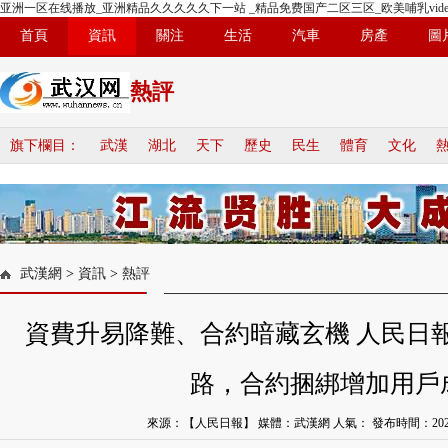
亚洲一区在线播放_亚洲精品久久久久久下一站 _精品免费国产二区三区_欧美哺乳vide
首頁
資訊
關注
生活
汽車
房產
圖
熱評
旗下欄目：
武漢
湖北
天下
歷史
民生
體育
文化
武漢網
>
資訊
>
熱評
資費升易降難、合約暗藏玄機 人民日
路，合約捆綁增加用戶
來源：【人民日報】 媒體：武漢網 人氣：
發布時間：2025-1