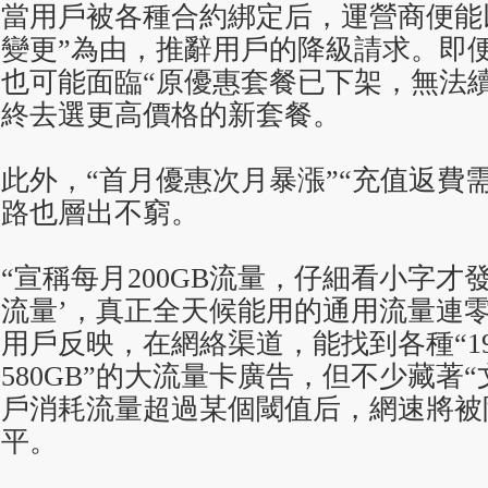
當用戶被各種合約綁定后，運營商便能
變更”為由，推辭用戶的降級請求。即
也可能面臨“原優惠套餐已下架，無法
終去選更高價格的新套餐。
此外，“首月優惠次月暴漲”“充值返費
路也層出不窮。
“宣稱每月200GB流量，仔細看小字才
流量’，真正全天候能用的通用流量連零
用戶反映，在網絡渠道，能找到各種“19元2
580GB”的大流量卡廣告，但不少藏著
戶消耗流量超過某個閾值后，網速將被
平。