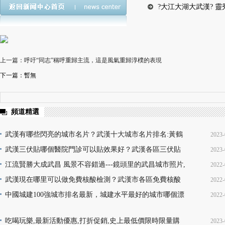
?大江大湖大武漢? 
上一篇：呼吁“同志”稱呼重歸主流，這是風氣重歸淳樸的表現
下一篇：暫無
頻道精選
武漢有哪些閃亮的城市名片？武漢十大城市名片排名:黃鶴
2023-
樓熱干面無人不知無人不曉
武漢三伏貼哪個醫院門診可以貼效果好？武漢各區三伏貼
2023-
16
醫院門診名單地址(就診時間+門診地點+價格查詢+預
江流賢勝大成武昌 風景不容錯過---鏡頭里的武昌城市照片,
2022-
10
韻味十足又充滿活力
武漢現在哪里可以做免費核酸檢測？武漢市各區免費核酸
2022-
22
檢測地點位置咨詢電話及時間(部分24小時檢測)
中國城建100強城市排名最新，城建水平最好的城市哪個漂
2022-
08
亮，你的家鄉上榜了嗎？
13
吃喝玩樂,最新活動優惠,打折促銷,史上最低價限時限量購
2023-