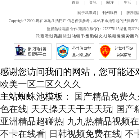
首頁
|
資訊
|
關注
|
生活
|
關于武漢網
|
刊例服務
|
服務協
Copyright ? 2009-現在 本地生活門戶 信息僅供參考，本站不承擔引起的法律
監督熱線電話 合作/建議在線QQ：273275115
湖北
鄂ICP備
武漢
|
湖北
|
資訊
|
關注
|
財經
|
手機
|
網絡
|
女人
|
娛樂
|
情感
|
美體
|
汽
感谢您访问我们的网站，您可能还
欧美一区二区久久久
主站蜘蛛池模板：
国产精品免费久
色在线
|
天天操天天干天天玩
|
国产
亚洲精品超碰热
|
九九热精品视频在
不卡在线看
|
日韩视频免费在线
|
不