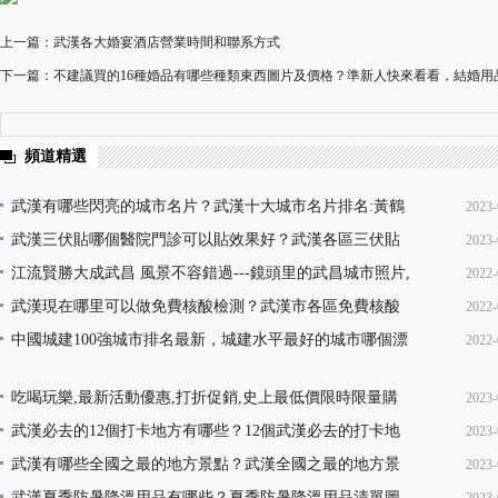
上一篇：武漢各大婚宴酒店營業時間和聯系方式
下一篇：不建議買的16種婚品有哪些種類東西圖片及價格？準新人快來看看，結婚
頻道精選
武漢有哪些閃亮的城市名片？武漢十大城市名片排名:黃鶴
2023-
樓熱干面無人不知無人不曉
武漢三伏貼哪個醫院門診可以貼效果好？武漢各區三伏貼
2023-
16
醫院門診名單地址(就診時間+門診地點+價格查詢+預
江流賢勝大成武昌 風景不容錯過---鏡頭里的武昌城市照片,
2022-
10
韻味十足又充滿活力
武漢現在哪里可以做免費核酸檢測？武漢市各區免費核酸
2022-
22
檢測地點位置咨詢電話及時間(部分24小時檢測)
中國城建100強城市排名最新，城建水平最好的城市哪個漂
2022-
08
亮，你的家鄉上榜了嗎？
13
吃喝玩樂,最新活動優惠,打折促銷,史上最低價限時限量購
2023-
買,天天更新,超省錢,快來搶購!
武漢必去的12個打卡地方有哪些？12個武漢必去的打卡地
2023-
17
地址推薦
武漢有哪些全國之最的地方景點？武漢全國之最的地方景
2023-
16
點名稱介紹及圖片大全欣賞
武漢夏季防暑降溫用品有哪些？夏季防暑降溫用品清單圖