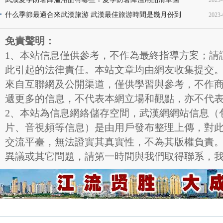
2023-
16
片
什么季節最適合來武漢旅游 武漢最佳旅游時間是幾月份到
2023-
11
幾月份
11
免責聲明：
1、本站信息僅供參考，不作為最終指導方案；
此引起的法律責任。本站文章均由網友收集提交。文字
來自互聯網及公開渠道，僅供學習與參考，不作商業
遞更多的信息，不代表本網立場和觀點，亦不代
2、本站為信息網絡儲存空間，武漢網網站信息（
片、音視頻等信息）是由用戶發布整理上傳，對此類分享
交流平臺，無法證實其真實性，不為其版權負責。如
異議或其它問題，請第一時間與我們取得聯系，我們會及