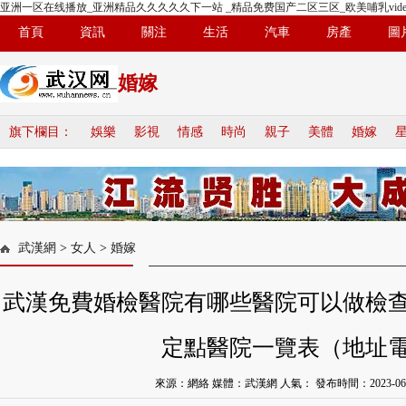
亚洲一区在线播放_亚洲精品久久久久久下一站 _精品免费国产二区三区_欧美哺乳vide
首頁
資訊
關注
生活
汽車
房產
圖
婚嫁
旗下欄目：
娛樂
影視
情感
時尚
親子
美體
婚嫁
武漢網
>
女人
>
婚嫁
武漢免費婚檢醫院有哪些醫院可以做檢查項
定點醫院一覽表（地址
來源：網絡 媒體：武漢網 人氣：
發布時間：2023-06-2