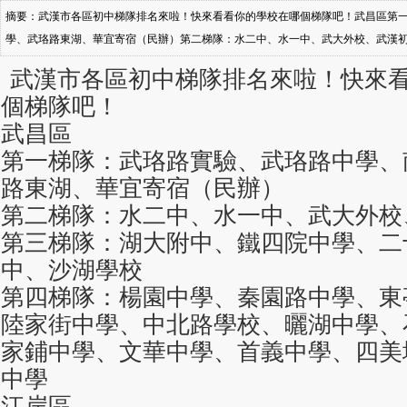
摘要：武漢市各區初中梯隊排名來啦！快來看看你的學校在哪個梯隊吧！武昌區第
學、武珞路東湖、華宜寄宿（民辦）第二梯隊：水二中、水一中、武大外校、武漢
學、二十五中、四十五中、沙湖學校第四梯隊：楊園中學、秦園路中學、東亭中學
武漢市各區初中梯隊排名來啦！快來
學、石河街中學、張家鋪中學、文華中學、首義中學、四美塘中學、新河街中學江
個梯隊吧！
武昌區
第一梯隊：武珞路實驗、武珞路中學、
路東湖、華宜寄宿（民辦）
第二梯隊：水二中、水一中、武大外校
第三梯隊：湖大附中、鐵四院中學、二
中、沙湖學校
第四梯隊：楊園中學、秦園路中學、東
陸家街中學、中北路學校、曬湖中學、
家鋪中學、文華中學、首義中學、四美
中學
江岸區