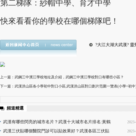
第二梯隊：紗帽中學、育才中學
快來看看你的學校在哪個梯隊吧！
?大江大湖大武漢? 
上一篇：武鋼三中濱江學校地址及介紹，武鋼三中濱江學校對口有哪些小區？
下一篇：武漢洪山區各小學初中對口小區,武漢洪山區對口劃片范圍一覽表(小學+初中
頻道精選
武漢有哪些閃亮的城市名片？武漢十大城市名片排名:黃鶴
2023-
樓熱干面無人不知無人不曉
武漢三伏貼哪個醫院門診可以貼效果好？武漢各區三伏貼
2023-
16