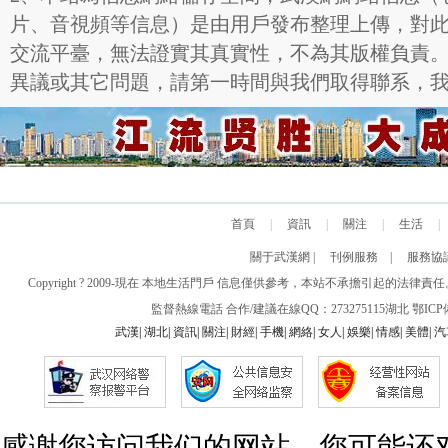
片、音視頻等信息）是由用戶發布整理上傳，對
交流平臺，無法證實其真實性，不為其版權負責
異議或其它問題，請第一時間與我們取得聯系，
首頁
|
資訊
|
關注
|
生活
|
關于武漢網
|
刊例服務
|
服務協
Copyright ? 2009-現在 本地生活門戶 信息僅供參考，本站不承擔引
監督熱線電話 合作/建議在線QQ：273275115
湖北
鄂ICP備
武漢
|
湖北
|
資訊
|
關注
|
財經
|
手機
|
網絡
|
女人
|
娛樂
|
情感
|
美體
|
汽
感谢您访问我们的网站，您可能还