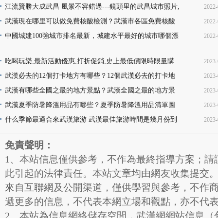
醫院門診名單地址(就診時間+門診地點+價格查詢+預
江流賢勝大成武昌 風景不容錯過---鏡頭里的武昌城市照片,
2022-
10
韻味十足又充滿活力
武漢現在哪里可以做免費核酸檢測？武漢市各區免費核酸
2022-
22
檢測地點位置咨詢電話及時間(部分24小時檢測)
中國城建100強城市排名最新，城建水平最好的城市哪個漂
2022-
08
亮，你的家鄉上榜了嗎？
13
吃喝玩樂,最新活動優惠,打折促銷,史上最低價限時限量購
2023-
買,天天更新,超省錢,快來搶購!
武漢必去的12個打卡地方有哪些？12個武漢必去的打卡地
2023-
17
地址推薦
武漢有哪些全國之最的地方景點？武漢全國之最的地方景
2023-
16
點名稱介紹及圖片大全欣賞
武漢夏季防暑降溫用品有哪些？夏季防暑降溫用品清單圖
2023-
16
片
什么季節最適合來武漢旅游 武漢最佳旅游時間是幾月份到
2023-
11
幾月份
11
免責聲明：
1、本站信息僅供參考，不作為最終指導方案；請
此引起的法律責任。本站文章均由網友收集提交
來自互聯網及公開渠道，僅供學習與參考，不作
遞更多的信息，不代表本網立場和觀點，亦不代
2、本站為信息網絡儲存空間，武漢網網站信息（