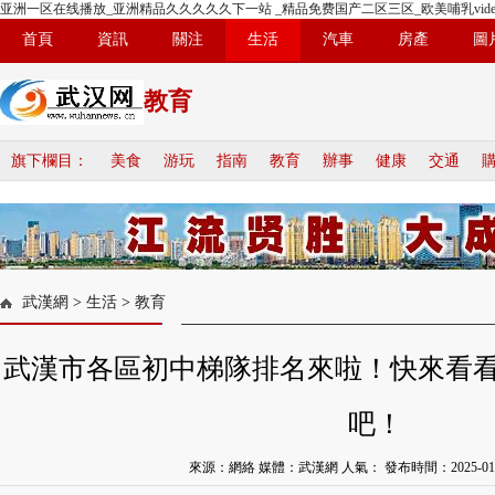
亚洲一区在线播放_亚洲精品久久久久久下一站 _精品免费国产二区三区_欧美哺乳vide
首頁
資訊
關注
生活
汽車
房產
圖
教育
旗下欄目：
美食
游玩
指南
教育
辦事
健康
交通
武漢網
>
生活
>
教育
武漢市各區初中梯隊排名來啦！快來看
吧！
來源：網絡 媒體：武漢網 人氣：
發布時間：2025-01-1