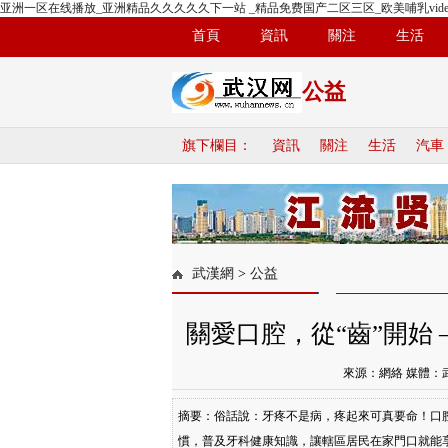
亚洲一区在线播放_亚洲精品久久久久久下一站 _精品免费国产二区三区_欧美哺乳vide
首頁
資訊
關注
生活
公益
旗下欄目：
資訊
關注
生活
汽車
武漢網
>
公益
關愛口腔，從“齒”開始
來源：網絡 媒體：
摘要：俗話說：牙疼不是病，疼起來可真要命！口
慣，普及牙科健康知識，讓轄區居民在家門口就能享