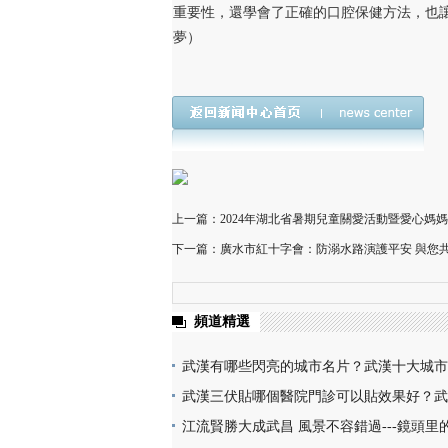
重要性，還學會了正確的口腔保健方法，也
夢）
上一篇：2024年湖北省暑期兒童關愛活動暨愛心媽
下一篇：廣水市紅十字會：防溺水路演護平安 與您
頻道精選
武漢有哪些閃亮的城市名片？武漢十大城市
樓熱干面無人不知無人不曉
武漢三伏貼哪個醫院門診可以貼效果好？武
醫院門診名單地址(就診時間+門診地點+價
江流賢勝大成武昌 風景不容錯過---鏡頭里