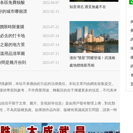
各區免費核酸
2022-04-07
22:02:37
知音湖北 遇見無處不在
測)
好的城市哪個漂
2022-02-15
08:49:49
13:52:11
·
低價限時限量購
2023-07-21
·
漢必去的打卡地
2023-07-14
17:29:21
·
之最的地方景
2023-07-14
16:45:33
·
溫用品清單圖
2023-07-11
16:43:00
·
漢街“雙星”閃耀登場！武漢兩
時間是幾月份到
2023-07-11
11:33:13
處地標煥新亮相
·
11:27:15
·
謹慎參閱，本站不承擔由此引起的法律責任。本站文章均由網友收集提交。
·
僅供學習與參考，不作商業用途，轉載目的在于傳遞更多的信息，不代表本
包括但不限于文章、圖片、音視頻等信息）是由用戶發布整理上傳，對此類
性，不為其版權負責。如果因作品內容、版權有異議或其它問題，請第一時