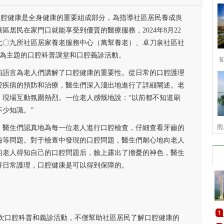
卓刀泉社區社工站、大眾口腔開展“關愛口腔，從‘齒’開始”為主題的口腔科
口腔健康是全身健康的重要組成部分，為指導社區居民養成良
居民在家門口就能享受到優質的醫療服務，2024年8月22
七〇九所社區居家養老服務中心（萬幫養老）、卓刀泉社區社
始”為主題的口腔科普課堂和口腔義診活動。
的語言為老人們講解了口腔健康的重要性。從日常的口腔護理
腔疾病的預防和治療，醫生們深入淺出地進行了詳細闡述。老
，現場互動氛圍熱烈。一位老人感慨地說：“以前都不知道刷
少知識。”
雨
。醫生們認真地為每一位老人進行口腔檢查，仔細查看牙齒的
齒等問題。對于檢查中發現的口腔問題，醫生們耐心地向老人
的老人得知自己的口腔問題后，臉上露出了擔憂的神色，醫生
好日常護理，口腔健康是可以得到保障的。
此次口腔科普和義診活動，不僅幫助社區居民了解口腔健康的