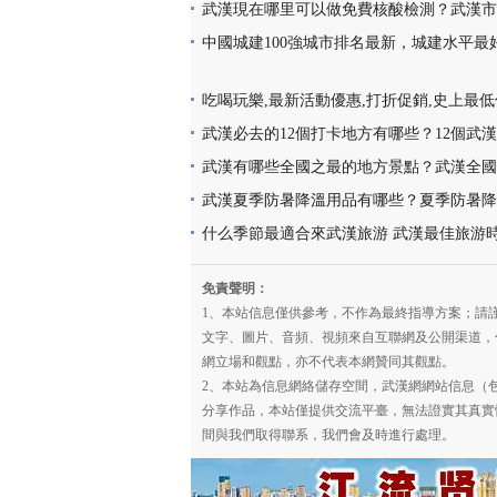
韻味十足又充滿活力
武漢現在哪里可以做免費核酸檢測？武漢市
檢測地點位置咨詢電話及時間(部分24小時檢
中國城建100強城市排名最新，城建水平最
亮，你的家鄉上榜了嗎？
吃喝玩樂,最新活動優惠,打折促銷,史上最
買,天天更新,超省錢,快來搶購!
武漢必去的12個打卡地方有哪些？12個武
地址推薦
武漢有哪些全國之最的地方景點？武漢全國
點名稱介紹及圖片大全欣賞
武漢夏季防暑降溫用品有哪些？夏季防暑降
片
什么季節最適合來武漢旅游 武漢最佳旅游
幾月份
免責聲明：
1、本站信息僅供參考，不作為最終指導方案；請
文字、圖片、音頻、視頻來自互聯網及公開渠道，
網立場和觀點，亦不代表本網贊同其觀點。
2、本站為信息網絡儲存空間，武漢網網站信息（
分享作品，本站僅提供交流平臺，無法證實其真實
間與我們取得聯系，我們會及時進行處理。