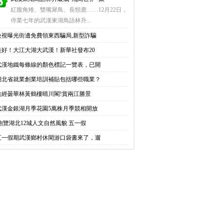
紅腹角雉、雙嘴犀鳥、長頸鹿……12月22日，
停業七年的武漢東湖鳥語林升...
央視曝光街邊免費領東西騙局,新型詐騙
美好！大江大湖大武漢！新華社發布20
武漢地鐵每條線的顏色標記一覽表，已開
湖北省就業創業培訓補貼包括哪些職業？
途經曇華林黃鶴樓晴川閣!賞兩江勝景
武漢金銀湖月季花園5萬株月季競相開放
飽覽湖北12城人文自然風貌 五一假
五一假期武漢鄉村休閑游口袋書來了，遛