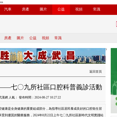
os
汽車
房產
圖片
公益
視頻
常識
房產
圖片
公益
視頻
常識
?
返回首頁
 ——七〇九所社區口腔科普義診活動
武漢網 人氣：
發布時間：2024-08-27 10:27:22
腔健康是全身健康的重要組成部分，為指導社區居民養成良好的口腔衛生習
受到優質的醫療服務，2024年8月22日上午七〇九所社區新時代文明實踐站