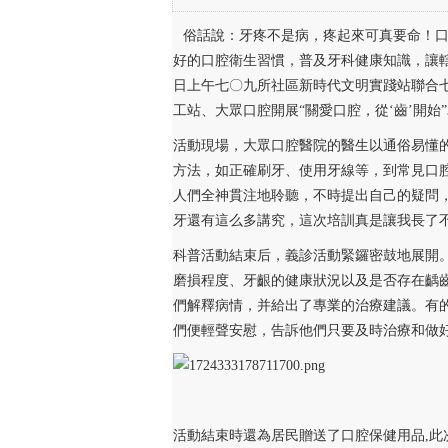
聯合七〇九所社區居家養老服務中心（萬幫養老）、
俗話說：牙疼不是病，疼起來可真要命！
普課堂和口腔義
好的口腔衛生習慣，普及牙科健康知識，讓轄區
日上午七〇九所社區新時代文明實踐站聯合
工站、大眾口腔開展“關愛口腔，從‘齒’開
活動現場，大眾口腔醫院的醫生以通俗易懂
方法，如正確刷牙、使用牙線等，到常見口
人們全神貫注地聆聽，不時提出自己的疑問
牙還有這么多講究，這次培訓真是讓我長了不
科普活動結束后，義診活動緊鑼密鼓地展開
磨損程度、牙齦的健康狀況以及是否存在齲
們解釋病情，并給出了專業的治療建議。有
們便輕聲安慰，告訴他們只要及時治療和做
活動結束時還為居民贈送了口腔保健用品,