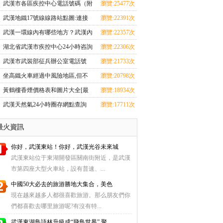
巴基斯坦、塞爾維亞都是我國的好
武漢市各區疾控中心電話號碼（附
瀏覽:25477次
朋友
湖北17市疾控中心咨詢電話+地址
武漢地鐵17號線線路站點圖:連接
瀏覽:22391次
查詢+上班時間）
武漢三大火車站，從天河機場至黃
武漢一環線內有哪些地方？武漢內
瀏覽:22357次
家湖大學城
環線、二環線、三環線、四環線、
湖北省武漢市疾控中心24小時咨詢
瀏覽:22306次
五環線地圖是怎么劃分的
熱線，市疾控中心常用電話號碼一
武漢市武裝部征兵辦公室電話號
瀏覽:21733次
覽表
碼，武漢各區征兵咨詢電話號碼一
坐高鐵火車經過中風險地區,但不
瀏覽:20798次
覽表
下車,健康碼會變色嗎？
黃鶴樓香煙價格表和圖片大全[最
瀏覽:18934次
完整版]64種黃鶴樓香煙圖片/零售
武漢天然氣24小時圈存網點查詢
瀏覽:17711次
價全指南
（自助充值+圈存點地址）
最火資訊
你好，武漢東站！你好，武漢光谷未來城
武漢東站位于東湖開發區關南街附近，是武漢
市第四座大型火車站，設有普速、...
中國50大必去的旅游勝地大集合，美色
現在越來越多人都很喜歡旅游。那么朋友們你
們都喜歡去哪里旅游呢?有沒有特...
武漢東湖鳥語林升級成“飛鳥世界” 聚