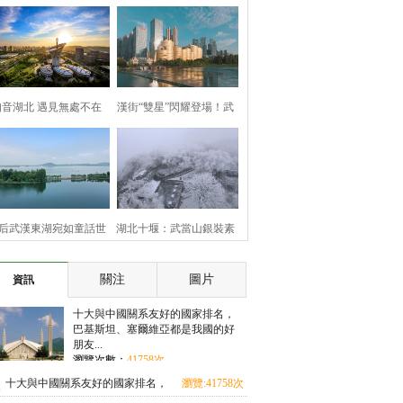
知音湖北 遇見無處不在
漢街“雙星”閃耀登場！武
漢兩處地標煥新亮相
后武漢東湖宛如童話世
湖北十堰：武當山銀裝素
界
裹 云霧繚繞美如畫
關注
圖片
資訊
十大與中國關系友好的國家排名，
巴基斯坦、塞爾維亞都是我國的好
朋友...
瀏覽次數：
41758次
十大與中國關系友好的國家排名，
瀏覽:41758次