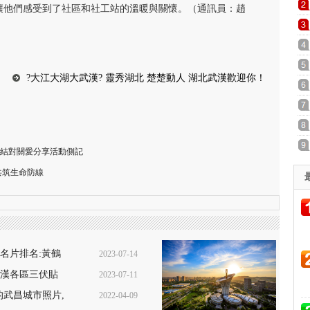
讓他們感受到了社區和社工站的溫暖與關懷。（通訊員：趙
?大江大湖大武漢? 靈秀湖北 楚楚動人 湖北武漢歡迎你！
媽結對關愛分享活動側記
共筑生命防線
名片排名:黃鶴
2023-07-14
漢各區三伏貼
2023-07-11
16:39:53
格查詢+預
的武昌城市照片,
2022-04-09
10:28:55